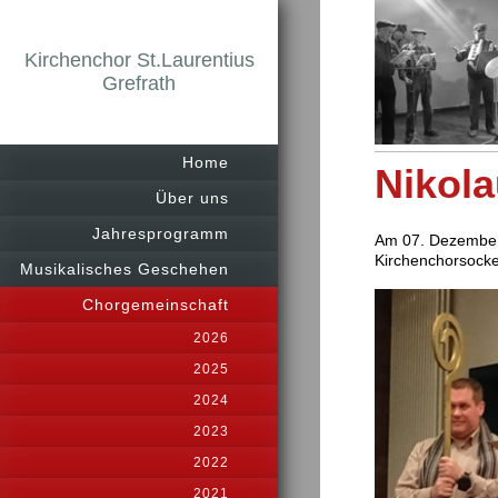
Kirchenchor St.Laurentius
Grefrath
Home
Nikol
Über uns
Jahresprogramm
Am 07. Dezember 
Kirchenchorsock
Musikalisches Geschehen
Chorgemeinschaft
2026
2025
2024
2023
2022
2021