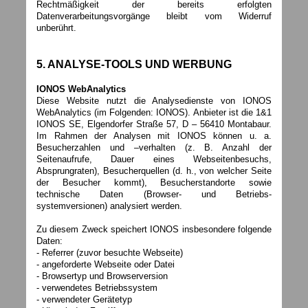
Rechtmäßigkeit der bereits erfolgten
Datenverarbeitungsvorgänge bleibt vom Widerruf
unberührt.
5. ANALYSE-TOOLS UND WERBUNG
IONOS WebAnalytics
Diese Website nutzt die Analysedienste von IONOS
WebAnalytics (im Folgenden: IONOS). Anbieter ist die 1&1
IONOS SE, Elgendorfer Straße 57, D – 56410 Montabaur.
Im Rahmen der Analysen mit IONOS können u. a.
Besucherzahlen und –verhalten (z. B. Anzahl der
Seitenaufrufe, Dauer eines Webseitenbesuchs,
Absprungraten), Besucherquellen (d. h., von welcher Seite
der Besucher kommt), Besucherstandorte sowie
technische Daten (Browser- und Betriebs-
systemversionen) analysiert werden.
Zu diesem Zweck speichert IONOS insbesondere folgende
Daten:
- Referrer (zuvor besuchte Webseite)
- angeforderte Webseite oder Datei
- Browsertyp und Browserversion
- verwendetes Betriebssystem
- verwendeter Gerätetyp