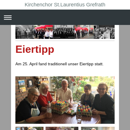
Kirchenchor St.Laurentius Grefrath
Eiertipp
Am 25. April fand traditionell unser Eiertipp statt.