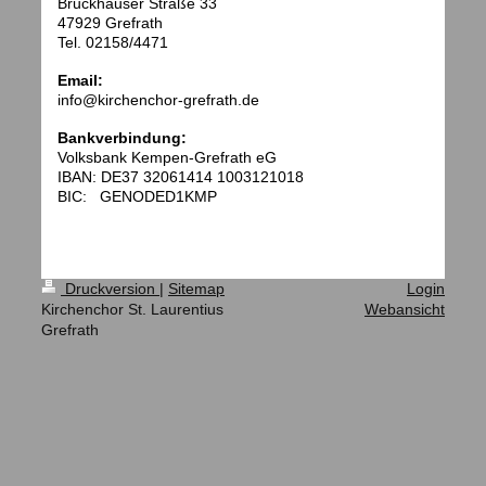
Bruckhauser Straße 33
47929 Grefrath
Tel. 02158/4471
Email:
info@kirchenchor-grefrath.de
Bankverbindung:
Volksbank Kempen-Grefrath eG
IBAN: DE37 32061414 1003121018
BIC: GENODED1KMP
Druckversion
|
Sitemap
Login
Kirchenchor St. Laurentius
Webansicht
Grefrath