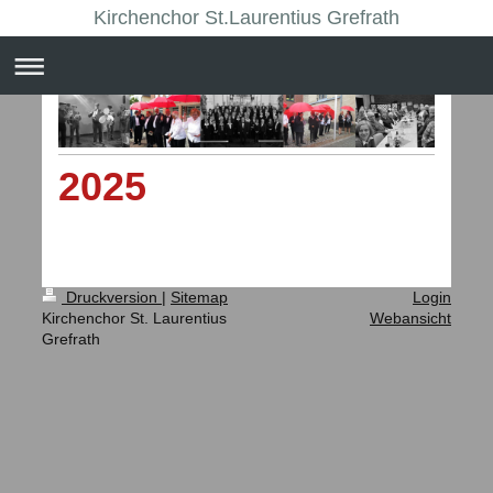
Kirchenchor St.Laurentius Grefrath
2025
Druckversion
|
Sitemap
Login
Kirchenchor St. Laurentius
Webansicht
Grefrath