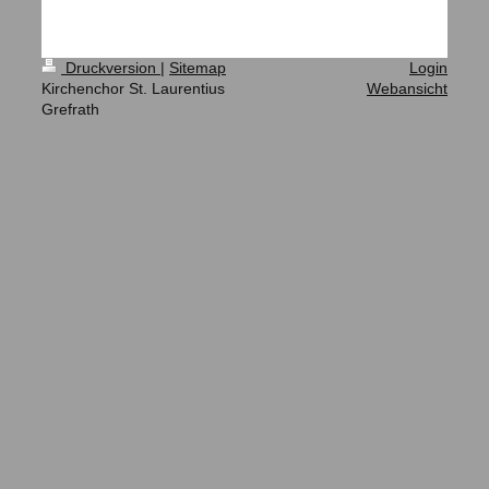
Druckversion
|
Sitemap
Login
Kirchenchor St. Laurentius
Webansicht
Grefrath