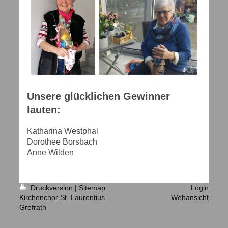
Unsere glücklichen Gewinner
lauten:
Katharina Westphal
Dorothee Borsbach
Anne Wilden
Druckversion
|
Sitemap
Login
Kirchenchor St. Laurentius
Webansicht
Grefrath